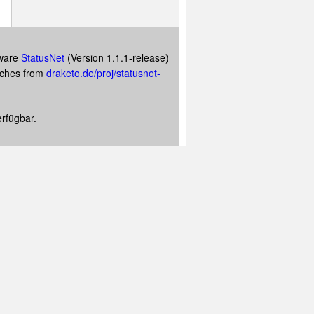
tware
StatusNet
(Version 1.1.1-release)
atches from
draketo.de/proj/statusnet-
rfügbar.