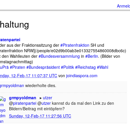
Anmel
haltung
ratenpartei
lder aus der Fraktionssitzung der
#Piratenfraktion
SH und
iratenfraktion NRW](/people/e02d9b00ab3e013327554860008dbc6c)
t den Wahlleuten der
#Bundesversammlung
in
#Berlin
. (Bilder von
mstagnachmittag)
uPrä
#Piraten
#Bundespräsident
#Politik
#Reichstag
#Wahl
nday, 12-Feb-17 11:07:37 UTC
von
joindiaspora.com
grmpyoldman
wiederholte dies.
grmpyoldman
utzer
@
piratenpartei
@
utzer
kannst du da mal den Link zu den
Bildern/Beitrag mit eintöpfern?
Sunday, 12-Feb-17 11:27:56 UTC