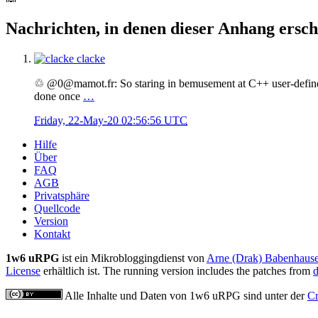
Nachrichten, in denen dieser Anhang ersch
clacke
♲ @0@mamot.fr: So staring in bemusement at C++ user-defined 
done once
…
Friday, 22-May-20 02:56:56 UTC
Hilfe
Über
FAQ
AGB
Privatsphäre
Quellcode
Version
Kontakt
1w6 uRPG
ist ein Mikrobloggingdienst von
Arne (Drak) Babenhause
License
erhältlich ist. The running version includes the patches from
d
Alle Inhalte und Daten von 1w6 uRPG sind unter der
Cr