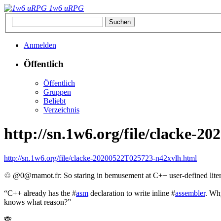
1w6 uRPG
Anmelden
Öffentlich
Öffentlich
Gruppen
Beliebt
Verzeichnis
http://sn.1w6.org/file/clacke-
http://sn.1w6.org/file/clacke-20200522T025723-n42xvlh.html
♲ @0@mamot.fr: So staring in bemusement at C++ user-defined litera
“C++ already has the #
asm
declaration to write inline #
assembler
. Why
knows what reason?”
🙈