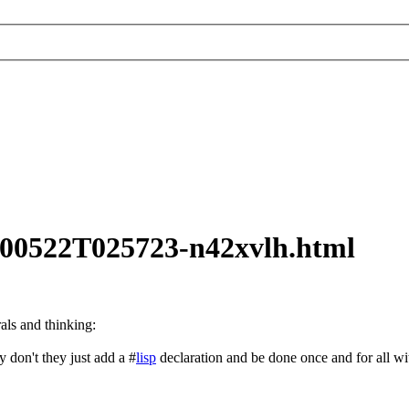
20200522T025723-n42xvlh.html
ls and thinking:
 don't they just add a #
lisp
declaration and be done once and for all wit