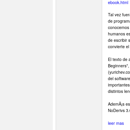
ebook.html
Tal vez fue
de programa
conocemos 
humanos esc
de escribir
convierte e
El texto de
Beginners",
(yurichev.c
del softwar
importantes
distintos le
AdemÃ¡s es 
NoDerivs 3.
leer mas