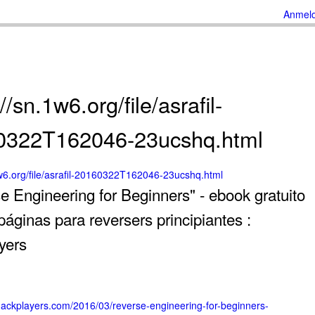
Anmel
//sn.1w6.org/file/asrafil-
0322T162046-23ucshq.html
1w6.org/file/asrafil-20160322T162046-23ucshq.html
e Engineering for Beginners" - ebook gratuito
páginas para reversers principiantes :
yers
hackplayers.com/2016/03/reverse-engineering-for-beginners-