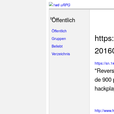
 encoding ! in Entity, line: 2 in
Öffentlich
7
Öffentlich
https:
Gruppen
Beliebt
2016
Verzeichnis
https://sn.
"Revers
de 900 
hackpla
http://www.