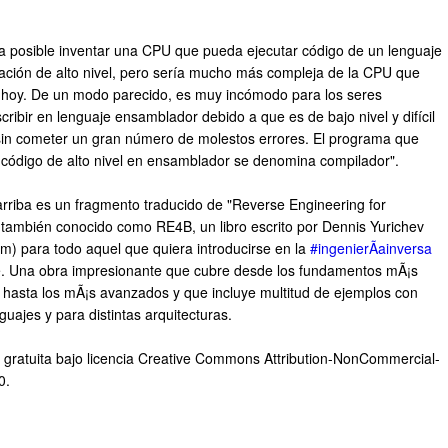
ra posible inventar una CPU que pueda ejecutar código de un lenguaje
ción de alto nivel, pero sería mucho más compleja de la CPU que
hoy. De un modo parecido, es muy incómodo para los seres
ribir en lenguaje ensamblador debido a que es de bajo nivel y difícil
 sin cometer un gran número de molestos errores. El programa que
l código de alto nivel en ensamblador se denomina compilador".
 arriba es un fragmento traducido de "Reverse Engineering for
 también conocido como RE4B, un libro escrito por Dennis Yurichev
om) para todo aquel que quiera introducirse en la
#ingenierÃ­ainversa
e. Una obra impresionante que cubre desde los fundamentos mÃ¡s
 hasta los mÃ¡s avanzados y que incluye multitud de ejemplos con
nguajes y para distintas arquitecturas.
gratuita bajo licencia Creative Commons Attribution-NonCommercial-
0.