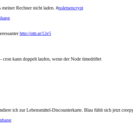
 meiner Rechner nicht laden. #
noletsencrypt
nhang
teressanter
http://qttr.at/12e5
 - cron kann doppelt laufen, wenn der Node timedriftet
diere ich zur Lebensmittel-Discounterkarte. Blau fühlt sich jetzt creep
nhang