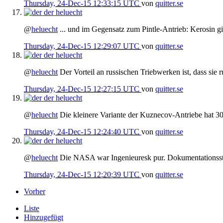
Thursday, 24-Dec-15 12:33:15 UTC
von
quitter.se
der
heluecht
@
heluecht
... und im Gegensatz zum Pintle-Antrieb: Kerosin gi
Thursday, 24-Dec-15 12:29:07 UTC
von
quitter.se
der
heluecht
@
heluecht
Der Vorteil an russischen Triebwerken ist, dass sie 
Thursday, 24-Dec-15 12:27:15 UTC
von
quitter.se
der
heluecht
@
heluecht
Die kleinere Variante der Kuznecov-Antriebe hat 30
Thursday, 24-Dec-15 12:24:40 UTC
von
quitter.se
der
heluecht
@
heluecht
Die NASA war Ingenieuresk pur. Dokumentationssta
Thursday, 24-Dec-15 12:20:39 UTC
von
quitter.se
Vorher
Liste
Hinzugefügt