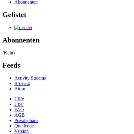
Abonnenten
Gelistet
der
Abonnenten
(Kein)
Feeds
Activity Streams
RSS 2.0
Atom
Hilfe
Über
FAQ
AGB
Privatsphäre
Quellcode
Version