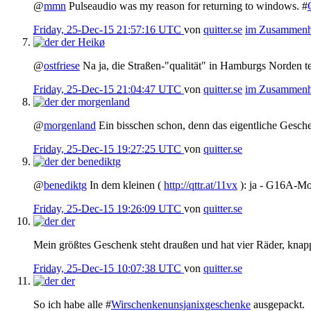
@
mmn
Pulseaudio was my reason for returning to windows. #
Friday, 25-Dec-15 21:57:16 UTC
von
quitter.se
im Zusammen
der
Heikø
@
ostfriese
Na ja, die Straßen-"qualität" in Hamburgs Norden te
Friday, 25-Dec-15 21:04:47 UTC
von
quitter.se
im Zusammen
der
morgenland
@
morgenland
Ein bisschen schon, denn das eigentliche Gesch
Friday, 25-Dec-15 19:27:25 UTC
von
quitter.se
der
benediktg
@
benediktg
In dem kleinen (
http://qttr.at/11vx
): ja - G16A-Mo
Friday, 25-Dec-15 19:26:09 UTC
von
quitter.se
der
Mein größtes Geschenk steht draußen und hat vier Räder, knap
Friday, 25-Dec-15 10:07:38 UTC
von
quitter.se
der
So ich habe alle #
Wirschenkenunsjanixgeschenke
ausgepackt.