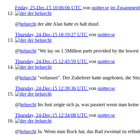
Friday, 25-Dec-15 10:06:06 UTC
von
quitter.se
im Zusammen
der
heluecht
@
heluecht
der alte Alan hatte es halt drauf.
Thursday, 24-Dec-15 18:19:27 UTC
von
quitter.se
der
heluecht
@
heluecht
"We lay on 1.5Million parts provided by the lowest
Thursday, 24-Dec-15 12:43:59 UTC
von
quitter.se
der
heluecht
@
heluecht
"verlassen". Der Zulieferer hatte angeboten, die Str
Thursday, 24-Dec-15 12:39:36 UTC
von
quitter.se
der
heluecht
@
heluecht
Im Juni zeigte sich ja, was passiert wenn man keine E
Thursday, 24-Dec-15 12:34:08 UTC
von
quitter.se
der
heluecht
@
heluecht
Ja. Wenn man Bock hat, das Rad zweimal zu erfinden