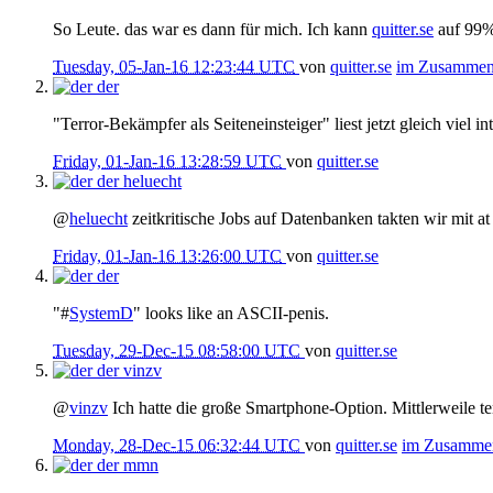
So Leute. das war es dann für mich. Ich kann
quitter.se
auf 99%
Tuesday, 05-Jan-16 12:23:44 UTC
von
quitter.se
im Zusamme
der
"Terror-Bekämpfer als Seiteneinsteiger" liest jetzt gleich viel in
Friday, 01-Jan-16 13:28:59 UTC
von
quitter.se
der
heluecht
@
heluecht
zeitkritische Jobs auf Datenbanken takten wir mit at
Friday, 01-Jan-16 13:26:00 UTC
von
quitter.se
der
"#
SystemD
" looks like an ASCII-penis.
Tuesday, 29-Dec-15 08:58:00 UTC
von
quitter.se
der
vinzv
@
vinzv
Ich hatte die große Smartphone-Option. Mittlerweile ten
Monday, 28-Dec-15 06:32:44 UTC
von
quitter.se
im Zusamme
der
mmn