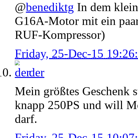
@
benediktg
In dem klei
G16A-Motor mit ein paar 
RUF-Kompressor)
Friday, 25-Dec-15 19:2
der
Mein größtes Geschenk st
knapp 250PS und will Mo
darf.
Friday, 25-Dec-15 10:0