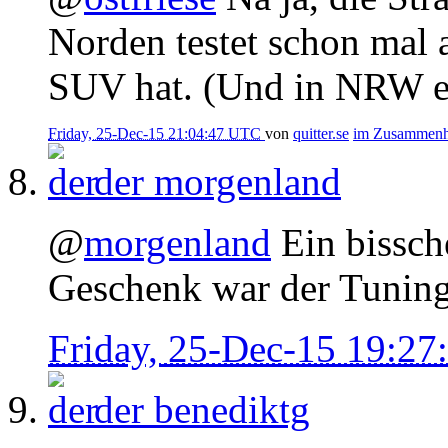
Norden testet schon mal 
SUV hat. (Und in NRW er
Friday, 25-Dec-15 21:04:47 UTC
von
quitter.se
im Zusammen
der
morgenland
@
morgenland
Ein bissch
Geschenk war der Tuning
Friday, 25-Dec-15 19:2
der
benediktg