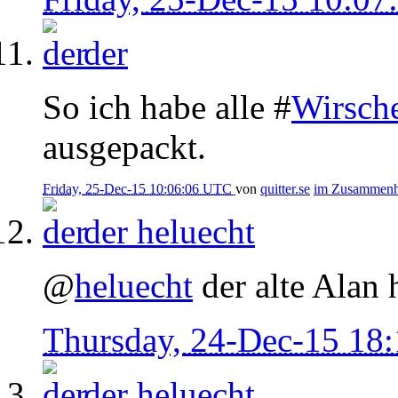
der
So ich habe alle #
Wirsch
ausgepackt.
Friday, 25-Dec-15 10:06:06 UTC
von
quitter.se
im Zusammen
der
heluecht
@
heluecht
der alte Alan h
Thursday, 24-Dec-15 18
der
heluecht