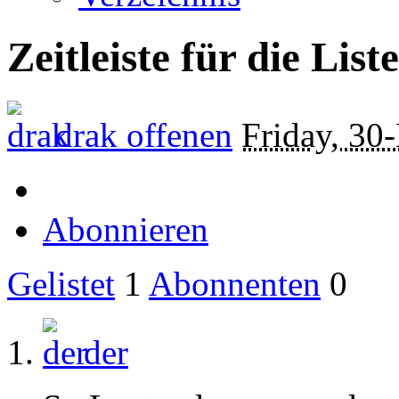
Zeitleiste für die Lis
drak
offenen
Friday, 3
Abonnieren
Gelistet
1
Abonnenten
0
der