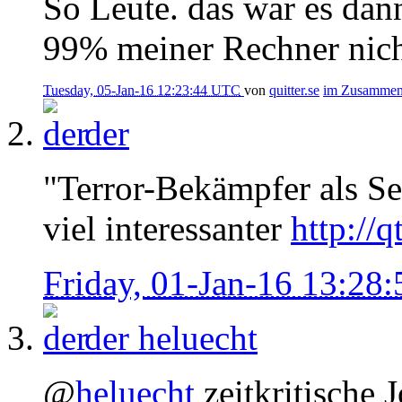
So Leute. das war es dan
99% meiner Rechner nich
Tuesday, 05-Jan-16 12:23:44 UTC
von
quitter.se
im Zusamme
der
"Terror-Bekämpfer als Seit
viel interessanter
http://q
Friday, 01-Jan-16 13:28
der
heluecht
@
heluecht
zeitkritische 