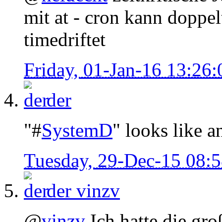
mit at - cron kann doppe
timedriftet
Friday, 01-Jan-16 13:26
der
"#
SystemD
" looks like 
Tuesday, 29-Dec-15 08:
der
vinzv
@
vinzv
Ich hatte die gr