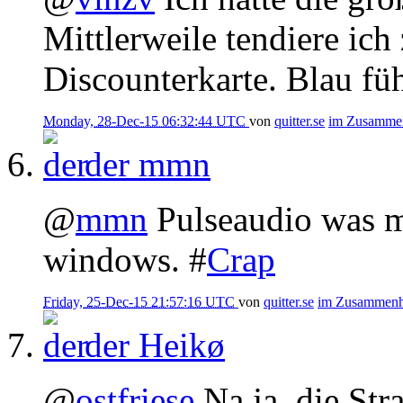
Mittlerweile tendiere ich
Discounterkarte. Blau fühl
Monday, 28-Dec-15 06:32:44 UTC
von
quitter.se
im Zusamme
der
mmn
@
mmn
Pulseaudio was my
windows. #
Crap
Friday, 25-Dec-15 21:57:16 UTC
von
quitter.se
im Zusammen
der
Heikø
@
ostfriese
Na ja, die Str