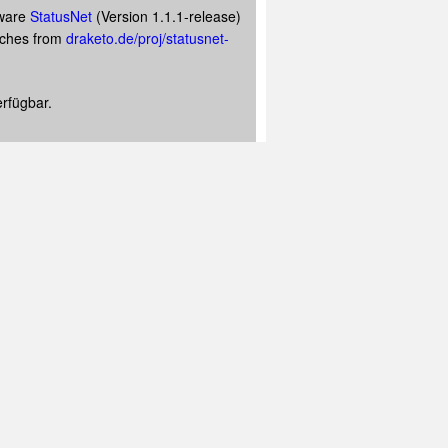
tware
StatusNet
(Version 1.1.1-release)
atches from
draketo.de/proj/statusnet-
rfügbar.