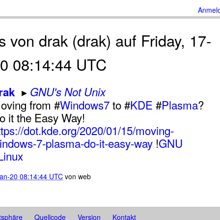
Anmel
s von drak (drak) auf Friday, 17-
20 08:14:44 UTC
rak
GNU's Not Unix
oving from #
Windows7
to #
KDE
#
Plasma
?
o it the Easy Way!
ttps://dot.kde.org/2020/01/15/moving-
indows-7-plasma-do-it-easy-way
!
GNU
Linux
Jan-20 08:14:44 UTC
von
web
tsphäre
Quellcode
Version
Kontakt