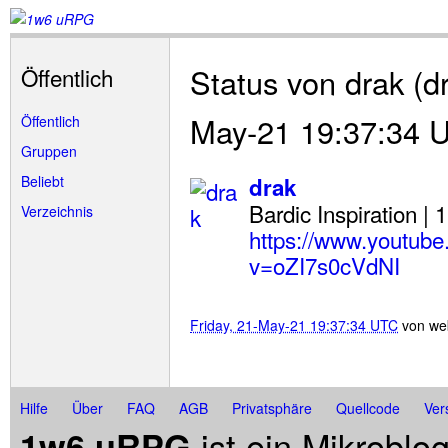
Status von drak (dr
Öffentlich
May-21 19:37:34 
Öffentlich
Gruppen
Beliebt
drak
Bardic Inspiration | 1
Verzeichnis
https://www.youtub
v=oZI7s0cVdNI
Friday, 21-May-21 19:37:34 UTC
von
we
Hilfe
Über
FAQ
AGB
Privatsphäre
Quellcode
Ver
ist ein Mikroblo
1w6 uRPG