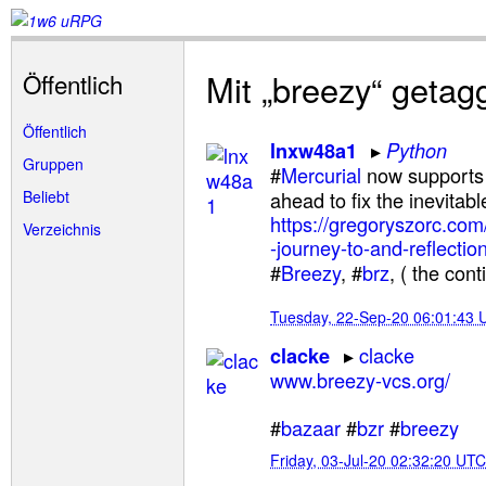
Mit „breezy“ getag
Öffentlich
Öffentlich
lnxw48a1
Python
Gruppen
#
Mercurial
now supports 
Beliebt
ahead to fix the inevitab
https://gregoryszorc.co
Verzeichnis
-journey-to-and-reflectio
#
Breezy
, #
brz
, ( the cont
Tuesday, 22-Sep-20 06:01:43 
clacke
clacke
www.breezy-vcs.org/
#
bazaar
#
bzr
#
breezy
Friday, 03-Jul-20 02:32:20 UTC