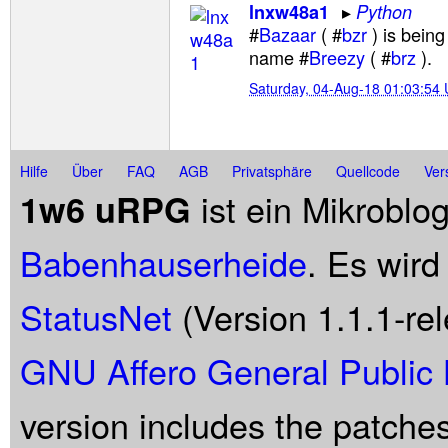
lnxw48a1
Python
#
Bazaar
( #
bzr
) is being
name #
Breezy
( #
brz
).
Saturday, 04-Aug-18 01:03:54
Hilfe
Über
FAQ
AGB
Privatsphäre
Quellcode
Ver
ist ein Mikroblo
1w6 uRPG
Babenhauserheide
. Es wird
StatusNet
(Version 1.1.1-rel
GNU Affero General Public 
version includes the patche