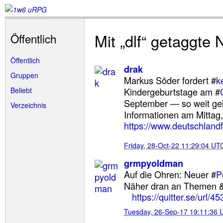
Mit „dlf“ getaggte 
Öffentlich
Öffentlich
drak
Gruppen
Markus Söder fordert #
k
Beliebt
Kindergeburtstage am #
September — so weit geh
Verzeichnis
Informationen am Mittag,
https://www.deutschlandfu
Friday, 28-Oct-22 11:29:04 UT
grmpyoldman
Auf die Ohren: Neuer #
P
Näher dran an Themen 
https://quitter.se/url/4
Tuesday, 26-Sep-17 19:11:36 