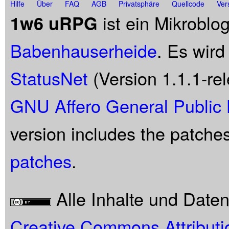
Hilfe
Über
FAQ
AGB
Privatsphäre
Quellcode
Ver
ist ein Mikroblo
1w6 uRPG
Babenhauserheide
. Es wird
StatusNet
(Version 1.1.1-rel
GNU Affero General Public 
version includes the patche
patches
.
Alle Inhalte und Date
Creative Commons Attributi