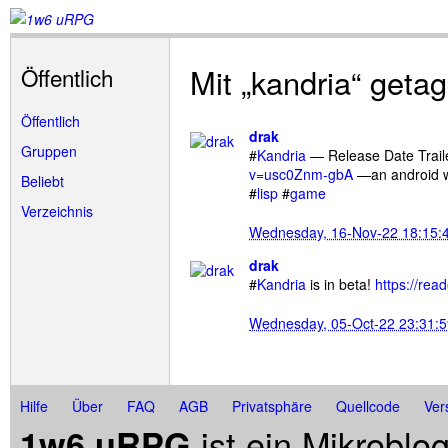
Mit „kandria“ geta
Öffentlich
Öffentlich
drak
Gruppen
#
Kandria
— Release Date Trail
v=usc0Znm-gbA
—an android wi
Beliebt
#
lisp
#
game
Verzeichnis
Wednesday, 16-Nov-22 18:15:
drak
#
Kandria
is in beta!
https://rea
Wednesday, 05-Oct-22 23:31:
Hilfe
Über
FAQ
AGB
Privatsphäre
Quellcode
Ver
ist ein Mikroblo
1w6 uRPG