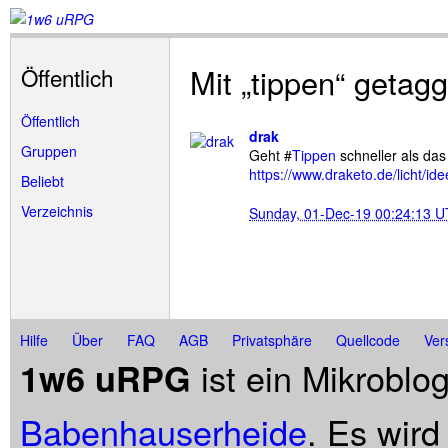
Mit „tippen“ getag
Öffentlich
Öffentlich
drak
Gruppen
Geht #
Tippen
schneller als das
https://www.draketo.de/licht/ide
Beliebt
Verzeichnis
Sunday, 01-Dec-19 00:24:13 
Hilfe
Über
FAQ
AGB
Privatsphäre
Quellcode
Ver
ist ein Mikroblo
1w6 uRPG
Babenhauserheide
. Es wird