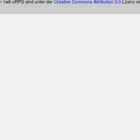
on 1w6 uRPG sind unter der
Creative Commons Attribution 3.0
Lizenz ve