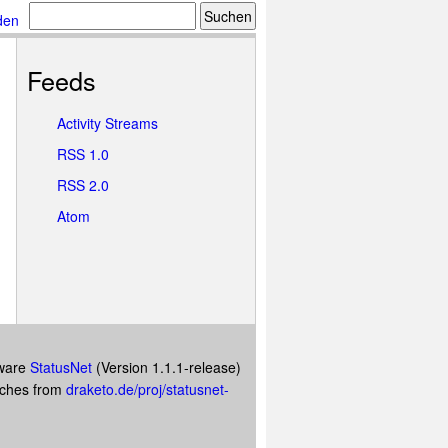
den
Feeds
Activity Streams
RSS 1.0
RSS 2.0
Atom
tware
StatusNet
(Version 1.1.1-release)
atches from
draketo.de/proj/statusnet-