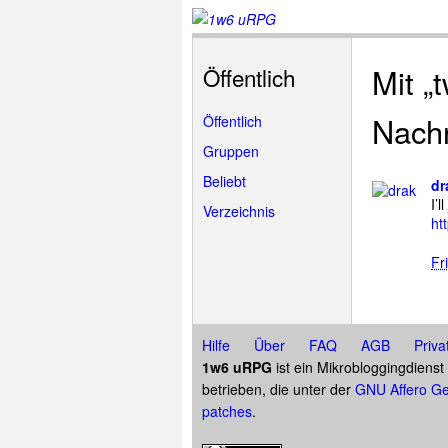
Mit „
Öffentlich
Nachr
Öffentlich
Gruppen
Beliebt
dr
I’l
Verzeichnis
ht
Fr
Hilfe
Über
FAQ
AGB
Priva
1w6 uRPG
ist ein Mikrobloggingdiens
betrieben, die unter der
GNU Affero Ge
patches
.