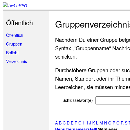
Gruppenverzeichni
Öffentlich
Öffentlich
Nachdem Du einer Gruppe beigetr
Gruppen
Syntax „!Gruppenname“ Nachrich
Beliebt
schicken.
Verzeichnis
Durchstöbere Gruppen oder suc
Namen, Standort oder ihr Thema
Leerzeichen, sie müssen mindes
Schlüsselwort(e)
A
B
C
D
E
F
G
H
I
J
K
L
M
N
O
P
Q
R
S
Benutzername
Erstellt
Mitglieder