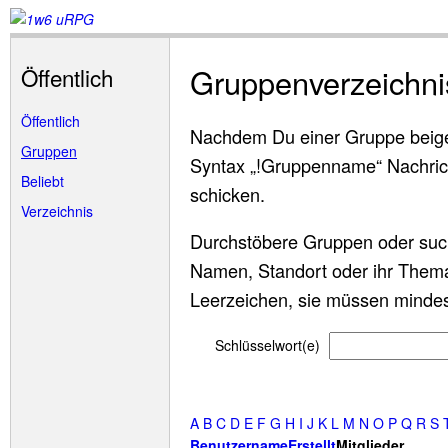
Gruppenverzeichni
Öffentlich
Öffentlich
Nachdem Du einer Gruppe beigetr
Gruppen
Syntax „!Gruppenname“ Nachrich
Beliebt
schicken.
Verzeichnis
Durchstöbere Gruppen oder suc
Namen, Standort oder ihr Thema
Leerzeichen, sie müssen mindes
Schlüsselwort(e)
A
B
C
D
E
F
G
H
I
J
K
L
M
N
O
P
Q
R
S
Benutzername
Erstellt
Mitglieder